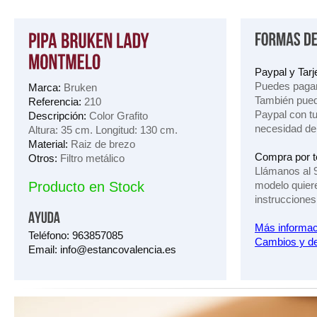
Paypal y Tarje
Puedes pagar
Marca:
Bruken
También pued
Referencia:
210
Paypal con tu 
Descripción:
Color Grafito
necesidad de
Altura: 35 cm. Longitud: 130 cm.
Material:
Raiz de brezo
Compra por t
Otros:
Filtro metálico
Llámanos al 
Producto en Stock
modelo quier
instrucciones
Más informac
Teléfono: 963857085
Cambios y de
Email: info@estancovalencia.es