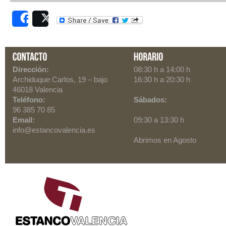
Share
Post
Dirección:
08:30 h a 14:00 h
Archiduque Carlos, 19
– bajo
16:30 h a 20:30 h
46018
Valencia
Teléfono:
Sábados:
96 385 70 85
Email:
09:30 a 13:30 h
info@estancovalencia.es
Abrimos en Agosto
Scroll to top