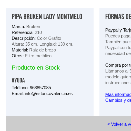
Marca:
Bruken
Paypal y Tarje
Referencia:
210
Puedes pagar
Descripción:
Color Grafito
También pued
Altura: 35 cm. Longitud: 130 cm.
Paypal con tu 
Material:
Raiz de brezo
necesidad de
Otros:
Filtro metálico
Compra por t
Producto en Stock
Llámanos al 
modelo quier
instrucciones
Teléfono: 963857085
Email: info@estancovalencia.es
Más informac
Cambios y de
< Volver a v