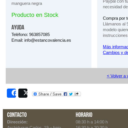
Paypal con tu 
manguera negra
necesidad de
Producto en Stock
Compra por t
Llámanos al 
modelo quier
Teléfono: 963857085
instrucciones
Email: info@estancovalencia.es
Más informac
Cambios y de
< Volver a
Share
Post
Dirección:
08:30 h a 14:00 h
Archiduque Carlos, 19
– bajo
16:30 h a 20:30 h