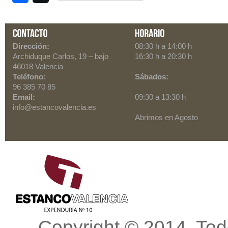
Dirección:
08:30 h a 14:00 h
Archiduque Carlos, 19
– bajo
16:30 h a 20:30 h
46018
Valencia
Teléfono:
Sábados:
96 385 70 85
Email:
09:30 a 13:30 h
info@estancovalencia.es
Abrimos en Agosto
Scroll to top
Copyright © 2014. Tod