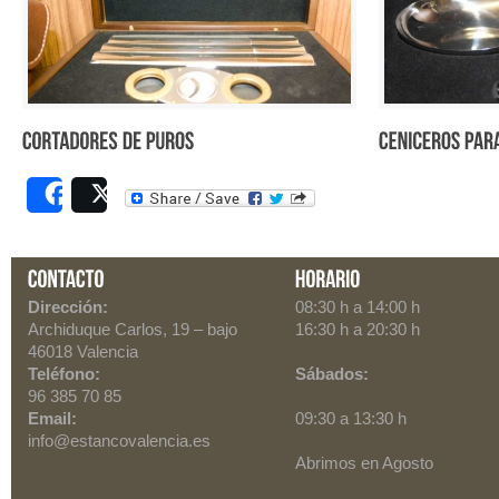
Share
Post
Dirección:
08:30 h a 14:00 h
Archiduque Carlos, 19
– bajo
16:30 h a 20:30 h
46018
Valencia
Teléfono:
Sábados:
96 385 70 85
Email:
09:30 a 13:30 h
info@estancovalencia.es
Abrimos en Agosto