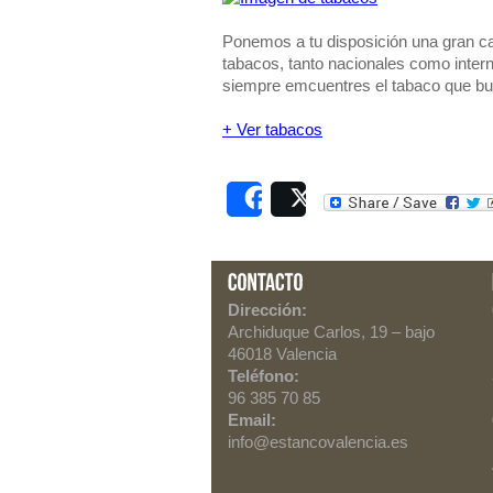
Ponemos a tu disposición una gran ca
tabacos, tanto nacionales como intern
siempre emcuentres el tabaco que b
+ Ver tabacos
Share
Post
Dirección:
Archiduque Carlos, 19
– bajo
46018
Valencia
Teléfono:
96 385 70 85
Email:
info@estancovalencia.es