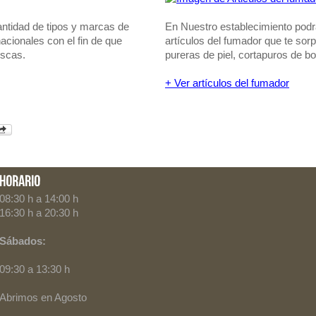
ntidad de tipos y marcas de
En Nuestro establecimiento podr
acionales con el fin de que
artículos del fumador que te so
uscas.
pureras de piel, cortapuros de bol
+ Ver artículos del fumador
08:30 h a 14:00 h
16:30 h a 20:30 h
Sábados:
09:30 a 13:30 h
Abrimos en Agosto